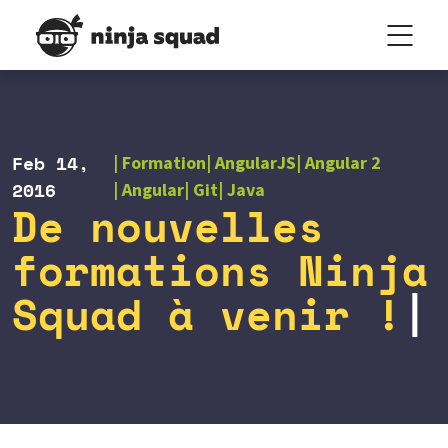
Feb 14,
Formation
AngularJS
Angular 2
2016
Angular
Git
Java
De nouvelles
formations Ninja
Squad à venir !