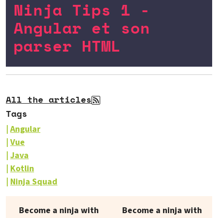
Ninja Tips 1 -
Angular et son
parser HTML
All the articles
Tags
Angular
Vue
Java
Kotlin
Ninja Squad
Our books on sale
Become a ninja with
Become a ninja with