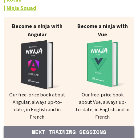
Ninja Squad
Our books on sale
Become a ninja with
Become a ninja with
Angular
Vue
Our free-price book about
Our free-price book
Angular, always up-to-
about Vue, always up-
date, in English and in
to-date, in English and in
French
French
NEXT TRAINING SESSIONS