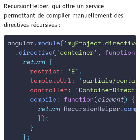
RecursionHelper, qui offre un service
permettant de compiler manuellement des
directives récursives :
angular
.
module
(
'
myProject.directive
  .
directive
(
'
container
'
,
 function
(
    return
 {
      restrict
:
 '
E
'
,
      templateUrl
:
 '
partials/contai
      controller
:
 '
ContainerDirecti
      compile
:
 function
(
element
)
 {
        return
 RecursionHelper
.
comp
        }
)
;
      }
    };