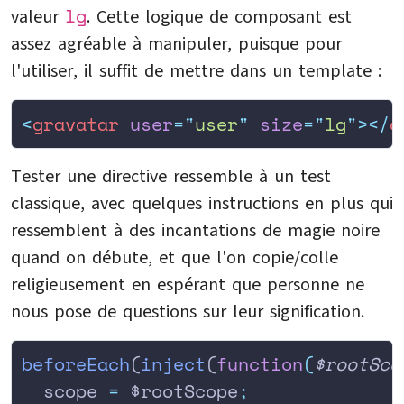
lg
valeur
. Cette logique de composant est
assez agréable à manipuler, puisque pour
l'utiliser, il suffit de mettre dans un template :
<
gravatar
 user
=
"
user
"
 size
=
"
lg
"
></
g
Tester une directive ressemble à un test
classique, avec quelques instructions en plus qui
ressemblent à des incantations de magie noire
quand on débute, et que l'on copie/colle
religieusement en espérant que personne ne
nous pose de questions sur leur signification.
beforeEach
(
inject
(
function
(
$rootSco
  scope
 =
 $rootScope
;