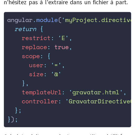
n'hésitez pas à l'extraire dans un fichier à part.
angular
.
module
(
'
myProject.directive
  return
 {
    restrict
:
 '
E
'
,
    replace
:
 true
,
    scope
:
 {
      user
:
 '
=
'
,
      size
:
 '
@
'
    },
    templateUrl
:
 '
gravatar.html
'
,
    controller
:
 '
GravatarDirectiveC
  };
}
)
;