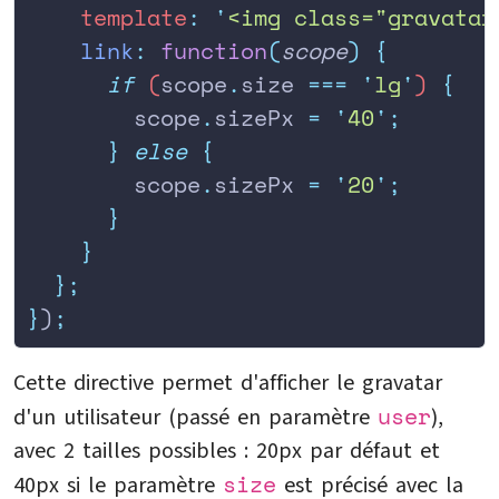
    template
:
 '
<img class="gravatar
    link
:
 function
(
scope
)
 {
      if
 (
scope
.
size
 ===
 '
lg
'
) 
{
        scope
.
sizePx
 =
 '
40
'
;
      }
 else
 {
        scope
.
sizePx
 =
 '
20
'
;
      }
    }
  };
}
)
;
Cette directive permet d'afficher le gravatar
user
d'un utilisateur (passé en paramètre
),
avec 2 tailles possibles : 20px par défaut et
size
40px si le paramètre
est précisé avec la