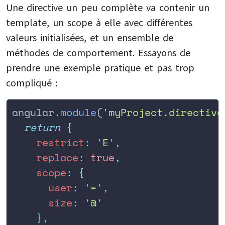
Une directive un peu complète va contenir un
template, un scope à elle avec différentes
valeurs initialisées, et un ensemble de
méthodes de comportement. Essayons de
prendre une exemple pratique et pas trop
compliqué :
angular
.
module
(
'
myProject.directive
  return
 {
    restrict
:
 '
E
'
,
    replace
:
 true
,
    scope
:
 {
      user
:
 '
=
'
,
      size
:
 '
@
'
    },