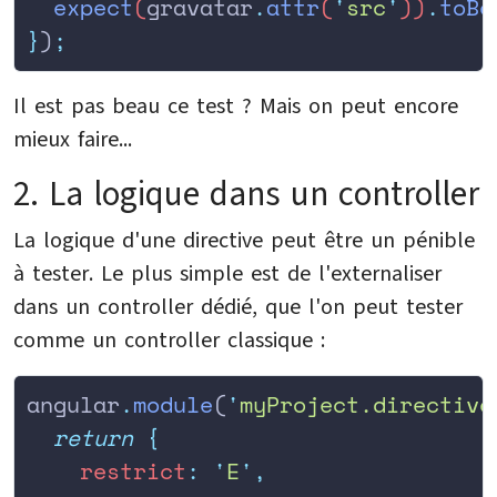
  expect
(
gravatar
.
attr
(
'
src
'
))
.
toBe
}
)
;
Il est pas beau ce test ? Mais on peut encore
mieux faire...
2. La logique dans un controller
La logique d'une directive peut être un pénible
à tester. Le plus simple est de l'externaliser
dans un controller dédié, que l'on peut tester
comme un controller classique :
angular
.
module
(
'
myProject.directive
  return
 {
    restrict
:
 '
E
'
,