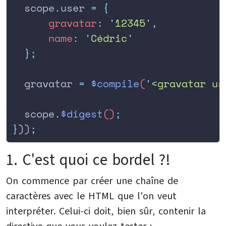
  scope
.
user
 =
 {
      gravatar
:
 '
12345
'
,
      name
:
 '
Cédric
'
  };
  gravatar
 =
 $compile
(
'
<gravatar us
  scope
.
$digest
()
;
}
))
;
1. C'est quoi ce bordel ?!
On commence par créer une chaîne de
caractères avec le HTML que l'on veut
interpréter. Celui-ci doit, bien sûr, contenir la