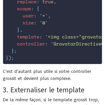
    replace
:
 true
,
    scope
:
 {
      user
:
 '
=
'
,
      size
:
 '
@
'
    },
    template
:
 '
<img class="gravatar
    controller
:
 '
GravatarDirectiveC
  };
}
)
;
C'est d'autant plus utile si votre controller
grossit et devient plus complexe.
3. Externaliser le template
De la même façon, si le template grossit trop,