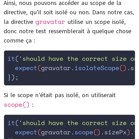
Ainsi, nous pouvons accéder au scope de la
directive, qu'il soit isolé ou non. Dans notre cas,
gravatar
la directive
utilise un scope isolé,
donc notre test ressemblerait à quelque chose
comme ça :
it
(
'
should have the correct size on
  expect
(
gravatar
.
isolateScope
()
.
si
}
)
;
Si le scope n'était pas isolé, on utiliserait
scope()
:
it
(
'
should have the correct size on
  expect
(
gravatar
.
scope
()
.
sizePx
)
.
t