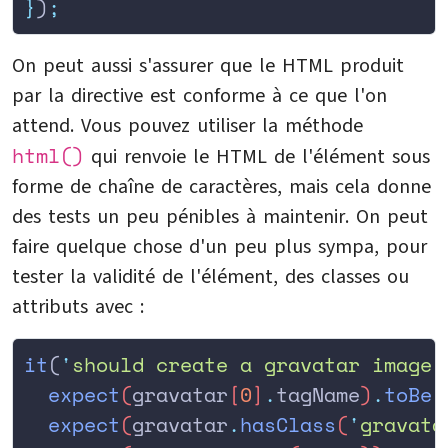
}
)
;
On peut aussi s'assurer que le HTML produit
par la directive est conforme à ce que l'on
attend. Vous pouvez utiliser la méthode
html()
qui renvoie le HTML de l'élément sous
forme de chaîne de caractères, mais cela donne
des tests un peu pénibles à maintenir. On peut
faire quelque chose d'un peu plus sympa, pour
tester la validité de l'élément, des classes ou
attributs avec :
it
(
'
should create a gravatar image 
  expect
(
gravatar
[
0
]
.
tagName
)
.
toBe
(
  expect
(
gravatar
.
hasClass
(
'
gravata