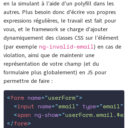
en la simulant à l'aide d'un polyfill dans les
autres. Plus besoin donc d'écrire vos propres
expressions régulières, le travail est fait pour
vous, et le framework se charge d'ajouter
dynamiquement des classes CSS sur l'élément
ng-invalid-email
(par exemple
) en cas de
violation, ainsi que de maintenir une
représentation de votre champ (et du
formulaire plus globalement) en JS pour
permettre de faire :
<
form
 name
=
"
userForm
"
>
  <
input
 name
=
"
email
"
 type
=
"
email
"
 
  <
span
 ng-show
=
"
userForm.email.$er
</
form
>