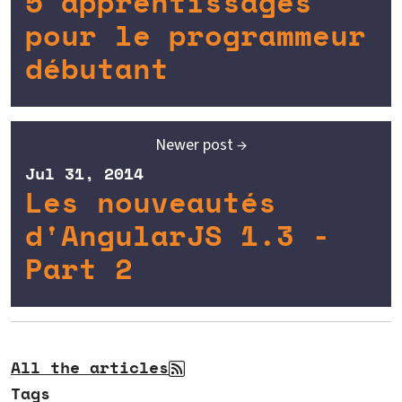
5 apprentissages
pour le programmeur
débutant
Newer post →
Jul 31, 2014
Les nouveautés
d'AngularJS 1.3 -
Part 2
All the articles
Tags