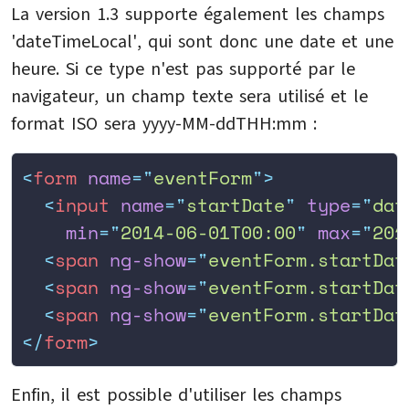
La version 1.3 supporte également les champs
'dateTimeLocal', qui sont donc une date et une
heure. Si ce type n'est pas supporté par le
navigateur, un champ texte sera utilisé et le
format ISO sera yyyy-MM-ddTHH:mm :
<
form
 name
=
"
eventForm
"
>
  <
input
 name
=
"
startDate
"
 type
=
"
dat
    min
=
"
2014-06-01T00:00
"
 max
=
"
201
  <
span
 ng-show
=
"
eventForm.startDat
  <
span
 ng-show
=
"
eventForm.startDat
  <
span
 ng-show
=
"
eventForm.startDat
</
form
>
Enfin, il est possible d'utiliser les champs