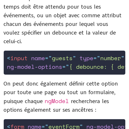
temps doit être attendu pour tous les
événements, ou un objet avec comme attribut
chacun des événements pour lequel vous
voulez spécifier un debounce et la valeur de
celui-ci.
<
input
 name
=
"
guests
"
 type
=
"
number
"
 
ng-model-options
=
"
{ debounce: { def
On peut donc également définir cette option
pour toute une page ou tout un formulaire,
ngModel
puisque chaque
recherchera les
options également sur ses ancêtres :
<
form
 name
=
"
eventForm
"
 ng-model-opt