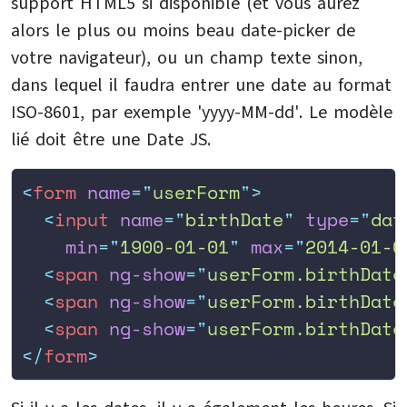
support HTML5 si disponible (et vous aurez
alors le plus ou moins beau date-picker de
votre navigateur), ou un champ texte sinon,
dans lequel il faudra entrer une date au format
ISO-8601, par exemple 'yyyy-MM-dd'. Le modèle
lié doit être une Date JS.
<
form
 name
=
"
userForm
"
>
  <
input
 name
=
"
birthDate
"
 type
=
"
dat
    min
=
"
1900-01-01
"
 max
=
"
2014-01-0
  <
span
 ng-show
=
"
userForm.birthDate
  <
span
 ng-show
=
"
userForm.birthDate
  <
span
 ng-show
=
"
userForm.birthDate
</
form
>