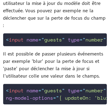
utilisateur la mise à jour du modèle doit être
effectuée. Vous pouvez par exemple ne la
déclencher que sur la perte de focus du champ
:
<
input
 name
=
"
guests
"
 type
=
"
number
"
 
Il est possible de passer plusieurs événements
par exemple 'blur' pour la perte de focus et
'paste' pour déclencher la mise à jour si
l'utilisateur colle une valeur dans le champs.
<
input
 name
=
"
guests
"
 type
=
"
number
"
 
ng-model-options
=
"
{ updateOn: 'blur