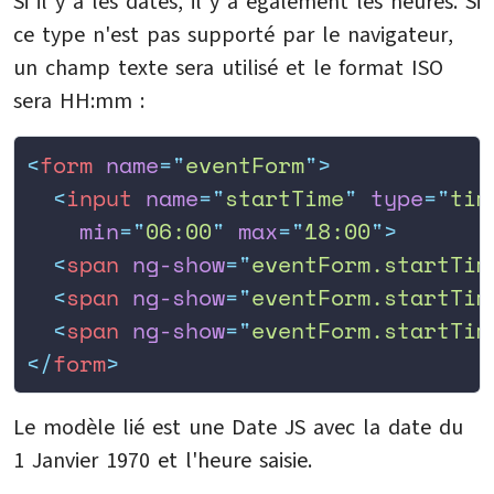
Si il y a les dates, il y a également les heures. Si
ce type n'est pas supporté par le navigateur,
un champ texte sera utilisé et le format ISO
sera HH:mm :
<
form
 name
=
"
eventForm
"
>
  <
input
 name
=
"
startTime
"
 type
=
"
tim
    min
=
"
06:00
"
 max
=
"
18:00
"
>
  <
span
 ng-show
=
"
eventForm.startTim
  <
span
 ng-show
=
"
eventForm.startTim
  <
span
 ng-show
=
"
eventForm.startTim
</
form
>
Le modèle lié est une Date JS avec la date du
1 Janvier 1970 et l'heure saisie.