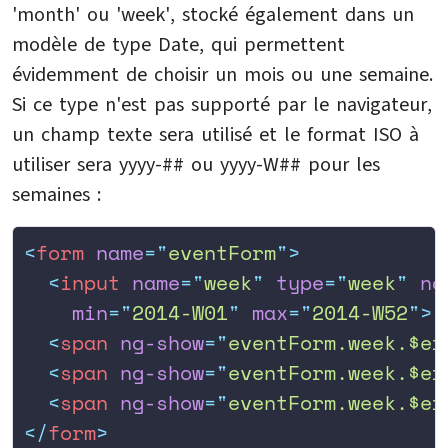
'month' ou 'week', stocké également dans un
modèle de type Date, qui permettent
évidemment de choisir un mois ou une semaine.
Si ce type n'est pas supporté par le navigateur,
un champ texte sera utilisé et le format ISO à
utiliser sera yyyy-## ou yyyy-W## pour les
semaines :
<
form
 name
=
"
eventForm
"
>
  <
input
 name
=
"
week
"
 type
=
"
week
"
 ng
    min
=
"
2014-W01
"
 max
=
"
2014-W52
"
>
  <
span
 ng-show
=
"
eventForm.week.$er
  <
span
 ng-show
=
"
eventForm.week.$er
  <
span
 ng-show
=
"
eventForm.week.$er
</
form
>