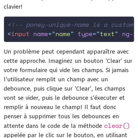
clavier!
<!-- poney-unique-name is a custom 
<
input
 name
=
"
name
"
 type
=
"
text
"
 ng-r
Un problème peut cependant apparaître avec
cette approche. Imaginez un bouton 'Clear' sur
votre formulaire qui vide les champs. Si jamais
l'utilisateur remplit un champ avec un
debounce, puis clique sur 'Clear', les champs
vont se vider, puis le debounce s'éxecuter et
remplir à nouveau le champ! Il faut donc
penser à supprimer tous les debounces en
clear()
attente dans le code de la méthode
appelée par le clic sur le bouton, en utilisant