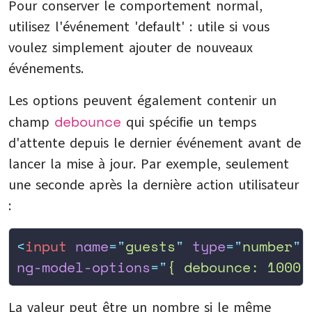
Pour conserver le comportement normal,
utilisez l'événement 'default' : utile si vous
voulez simplement ajouter de nouveaux
événements.
Les options peuvent également contenir un
debounce
champ
qui spécifie un temps
d'attente depuis le dernier événement avant de
lancer la mise à jour. Par exemple, seulement
une seconde après la dernière action utilisateur
:
<
input
 name
=
"
guests
"
 type
=
"
number
"
 
ng-model-options
=
"
{ debounce: 1000 
La valeur peut être un nombre si le même