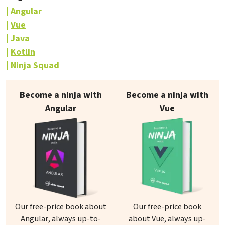
Angular
Vue
Java
Kotlin
Ninja Squad
Our books on sale
Become a ninja with
Become a ninja with
Angular
Vue
Our free-price book about
Our free-price book
Angular, always up-to-
about Vue, always up-