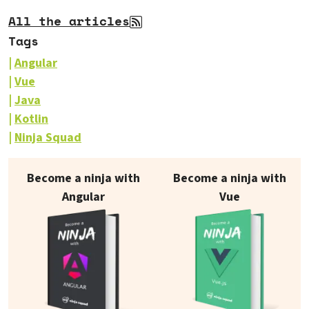
All the articles
Tags
Angular
Vue
Java
Kotlin
Ninja Squad
Our books on sale
Become a ninja with
Become a ninja with
Angular
Vue